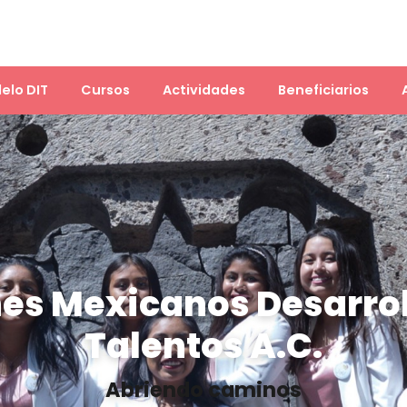
elo DIT
Cursos
Actividades
Beneficiarios
es Mexicanos Desarro
Talentos A.C.
Abriendo caminos