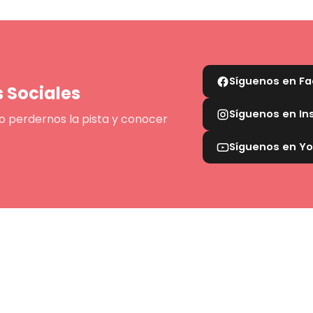
Síguenos en F
 Sociales
Síguenos en I
o perdernos la pista y conocer
Síguenos en Y