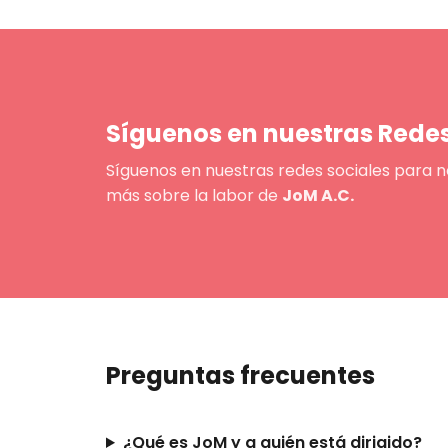
Síguenos en nuestras Redes
Síguenos en nuestras redes sociales para n
más sobre la labor de
JoM A.C.
Preguntas frecuentes
¿Qué es JoM y a quién está dirigido?