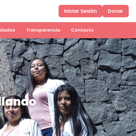
Iniciar Sesión
Donar
Aliados
Transparencia
Contacto
llando